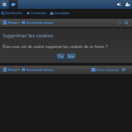
ac
Rechercher
or
Connexion
Inscription
on
ns
co
u
ne
cri
Portal
Accueil du forum
R
e
ur
m
xi
pti
Supprimer les cookies
c
ci
s
on
on
h
Êtes-vous sûr de vouloir supprimer les cookies de ce forum ?
s
e
r
c
h
Portal
Accueil du forum
Nous contacter
e
r