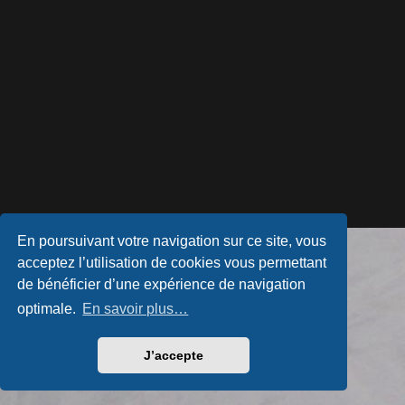
En poursuivant votre navigation sur ce site, vous
Développé par
phpBB
® Forum Software © phpBB Limited
acceptez l’utilisation de cookies vous permettant
Style par
Arty
- phpBB 3.3 par MrGaby
Traduction française officielle
©
Qiaeru
de bénéficier d’une expérience de navigation
Confidentialité
|
Conditions
optimale.
En savoir plus…
J’accepte