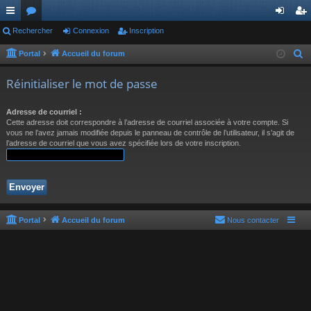
ac
Rechercher
or
Connexion
Inscription
on
ns
co
u
ne
cri
Portal
Accueil du forum
R
e
ur
m
xi
pti
Réinitialiser le mot de passe
c
ci
s
on
on
h
Adresse de courriel :
s
e
Cette adresse doit correspondre à l’adresse de courriel associée à votre compte. Si
r
vous ne l’avez jamais modifiée depuis le panneau de contrôle de l’utilisateur, il s’agit de
l’adresse de courriel que vous avez spécifiée lors de votre inscription.
c
h
e
r
Portal
Accueil du forum
Nous contacter