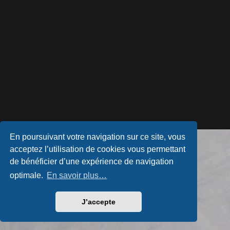
En poursuivant votre navigation sur ce site, vous
Développé par
phpBB
® Forum Software © phpBB Limited
acceptez l’utilisation de cookies vous permettant
Style par
Arty
- phpBB 3.3 par MrGaby
Traduction française officielle
©
Qiaeru
de bénéficier d’une expérience de navigation
Confidentialité
|
Conditions
optimale.
En savoir plus…
J’accepte