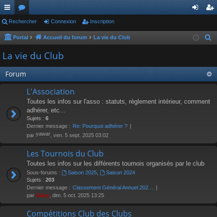
ac
Rechercher
or
Connexion
Inscription
on
ns
co
u
ne
cri
Portal
Accueil du forum
La vie du Club
R
e
ur
m
xi
pti
La vie du Club
c
ci
s
on
on
h
Forum
s
e
L'Association
r
Toutes les infos sur l'asso : statuts, règlement intérieur, comment
c
adhérer, etc...
h
Sujets :
6
e
Dernier message :
Re: Pourquoi adhérer ?
r
yawar
par
, ven. 5 sept. 2025 03:02
Les Tournois du Club
Toutes les infos sur les différents tournois organisés par le club
Sous-forums :
Saison 2025
,
Saison 2024
Sujets :
203
Dernier message :
Classement Général Annuel 202…
par
Gaby
, dim. 5 oct. 2025 13:25
Compétitions Club des Clubs