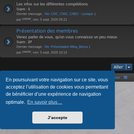
Les infos sur les différentes compétitions
Sujets :
1
Dernier message :
Re: CDC, CNIC, CNEC : Lexique
yawar
par
, ven. 5 sept. 2025 05:21
Présentation des membres
Venez parler de vous, qu'on vous connaisse un peu mieux
Sujets :
27
Dernier message :
Re: Présentation Wina_Borya
yawar
par
, ven. 5 sept. 2025 10:13
Aller
Portal
Accueil du forum
Nous contacter
En poursuivant votre navigation sur ce site, vous
acceptez l’utilisation de cookies vous permettant
Développé par
phpBB
® Forum Software © phpBB Limited
Style par
Arty
- phpBB 3.3 par MrGaby
de bénéficier d’une expérience de navigation
Traduction française officielle
©
Qiaeru
optimale.
En savoir plus…
Confidentialité
|
Conditions
J’accepte