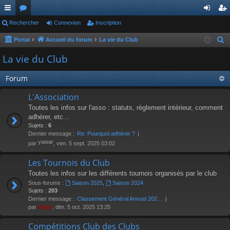
ac
Rechercher
or
Connexion
Inscription
on
ns
co
u
ne
cri
Portal
Accueil du forum
La vie du Club
R
e
ur
m
xi
pti
La vie du Club
c
ci
s
on
on
h
Forum
s
e
L'Association
r
Toutes les infos sur l'asso : statuts, règlement intérieur, comment
c
adhérer, etc...
h
Sujets :
6
e
Dernier message :
Re: Pourquoi adhérer ?
r
yawar
par
, ven. 5 sept. 2025 03:02
Les Tournois du Club
Toutes les infos sur les différents tournois organisés par le club
Sous-forums :
Saison 2025
,
Saison 2024
Sujets :
203
Dernier message :
Classement Général Annuel 202…
par
Gaby
, dim. 5 oct. 2025 13:25
Compétitions Club des Clubs