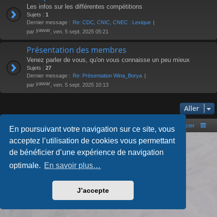
Les infos sur les différentes compétitions
Sujets :
1
Dernier message :
Re: CDC, CNIC, CNEC : Lexique
yawar
par
, ven. 5 sept. 2025 05:21
Présentation des membres
Venez parler de vous, qu'on vous connaisse un peu mieux
Sujets :
27
Dernier message :
Re: Présentation Wina_Borya
yawar
par
, ven. 5 sept. 2025 10:13
Aller
Portal
Accueil du forum
Nous contacter
En poursuivant votre navigation sur ce site, vous
acceptez l’utilisation de cookies vous permettant
Développé par
phpBB
® Forum Software © phpBB Limited
Style par
Arty
- phpBB 3.3 par MrGaby
de bénéficier d’une expérience de navigation
Traduction française officielle
©
Qiaeru
optimale.
En savoir plus…
Confidentialité
|
Conditions
J’accepte