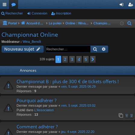
ac
Rechercher
or
Connexion
Inscription
on
ns
co
u
ne
cri
Portal
Accueil du forum
Le poker
Online : Winamax
Championnat Online
R
e
ur
m
xi
pti
Championnat Online
c
ci
s
on
on
Modérateur :
Wina_Benoît
h
Rechercher
Recherche av
Nouveau sujet
s
e
r
2
3
4
5
1
Suivant
109 sujets
c
Annonces
h
e
Championnat B : plus de 300 € de tickets offerts !
r
Dernier message par
yawar
«
ven. 5 sept. 2025 06:29
Réponses :
9
Pourquoi adhérer ?
Dernier message par
yawar
«
ven. 5 sept. 2025 03:02
Publié dans
L'Association
Réponses :
13
1
2
Comment adhérer ?
Dernier message par
yawar
«
jeu. 4 sept. 2025 22:20