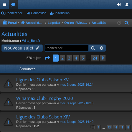
ac
Rechercher
or
Connexion
Inscription
on
ns
co
u
ne
cri
Portal
Accueil du forum
Le poker
Online : Winamax
Actualités
R
e
ur
m
xi
pti
Actualités
c
ci
s
on
on
Modérateur :
Wina_Benoît
h
Rechercher
Recherche av
Nouveau sujet
s
e
r
Page
1
sur
24
2
3
4
5
24
1
Suivant
576 sujets
…
c
Annonces
h
e
Ligue des Clubs Saison XV
r
Dernier message par
yawar
«
mer. 3 sept. 2025 16:24
Réponses :
3
Winamax Club Trophy 2020
Dernier message par
yawar
«
mer. 3 sept. 2025 16:10
Réponses :
8
Ligue des Clubs Saison XIV
Dernier message par
yawar
«
mer. 3 sept. 2025 14:40
Réponses :
152
1
13
14
15
16
…