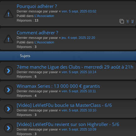
Pourquoi adhérer ?
Dernier message par
yawar
«
ven. 5 sept. 2025 03:02
Publié dans
L'Association
Réponses :
13
1
2
Comment adhérer ?
Dernier message par
yawar
«
jeu. 4 sept. 2025 22:20
Publié dans
L'Association
Réponses :
3
Sujets
7ème manche Ligue des Clubs - mercredi 29 août à 21h
Dernier message par
yawar
«
ven. 5 sept. 2025 10:14
Réponses :
5
Winamax Series : 13 000 000 € garantis
Dernier message par
yawar
«
ven. 5 sept. 2025 10:11
Réponses :
4
[Vidéo] LeVietF0u boucle sa MasterClass - 6/6
Dernier message par
yawar
«
ven. 5 sept. 2025 10:10
Réponses :
3
[Vidéo] LeVietF0u revient sur son Highroller - 5/6
Dernier message par
yawar
«
ven. 5 sept. 2025 10:09
Réponses :
3