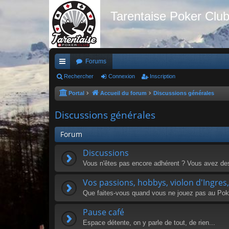
Tarentaise Poker Clu
Forums
ac
Rechercher
Connexion
Inscription
co
Portal
Accueil du forum
Discussions générales
ur
Discussions générales
ci
Forum
s
Discussions
Vous n'êtes pas encore adhérent ? Vous avez des 
Vos passions, hobbys, violon d'Ingres, l
Que faites-vous quand vous ne jouez pas au Pok
Pause café
Espace détente, on y parle de tout, de rien...