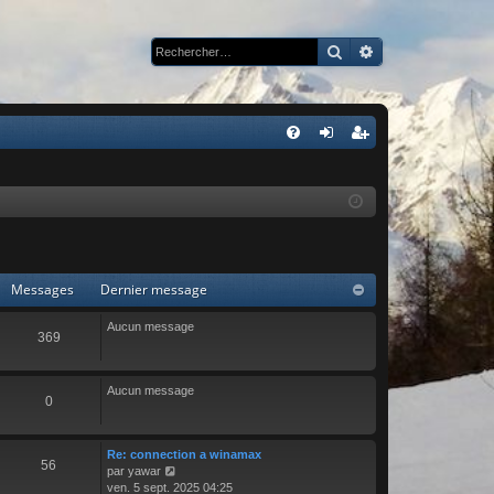
Rechercher
Recherche avan
R
FA
on
ns
Q
ne
cri
xi
pti
on
on
Messages
Dernier message
Aucun message
369
Aucun message
0
Re: connection a winamax
56
C
par
yawar
o
ven. 5 sept. 2025 04:25