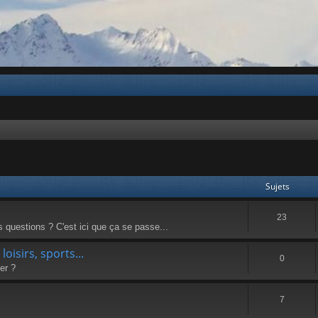
b
Sujets
23
questions ? C'est ici que ça se passe...
oisirs, sports...
0
er ?
7