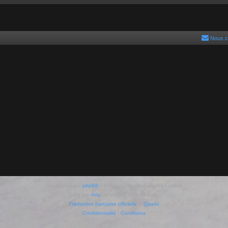
Nous c
Développé par
phpBB
® Forum Software © phpBB Limited
Style par
Arty
- phpBB 3.3 par MrGaby
Traduction française officielle
©
Qiaeru
Confidentialité
|
Conditions