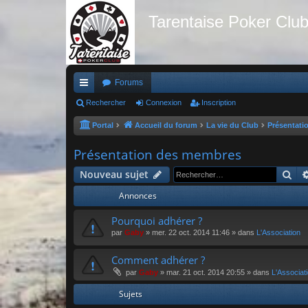
Tarentaise Poker Clu
Forums
ac
Rechercher
Connexion
Inscription
co
Portal
Accueil du forum
La vie du Club
Présentati
ur
Présentation des membres
ci
Re
Nouveau sujet
s
Annonces
Pourquoi adhérer ?
par
Gaby
»
mer. 22 oct. 2014 11:46
» dans
L'Association
Comment adhérer ?
par
Gaby
»
mar. 21 oct. 2014 20:55
» dans
L'Associat
Sujets