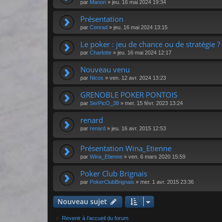
par
Manon
»
jeu. 16 mai 2024 19:34
Présentation
par
Conrad
»
jeu. 16 mai 2024 13:15
Le poker : jeu de chance ou de stratégie ?
par
Charlotte
»
jeu. 16 mai 2024 12:17
Nouveau venu
par
Nicos
»
ven. 12 avr. 2024 13:23
GRENOBLE POKER PONTOIS
par
SerPicO_38
»
mer. 15 févr. 2023 13:24
renard
par
renard
»
jeu. 16 avr. 2015 12:53
Présentation Wina_Etienne
par
Wina_Etienne
»
ven. 6 mars 2020 15:59
Poker Club Brignais
par
PokerClubBrignais
»
mer. 1 avr. 2015 23:36
Nouveau sujet
Revenir à l’accueil du forum