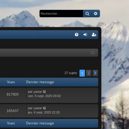
Rechercher
Recherche avan
R
FA
on
ns
Q
ne
cri
xi
pti
on
on
2
1
Suivant
27 sujets
Vues
Dernier message
par
yawar
917905
ven. 5 sept. 2025 03:02
par
yawar
165437
jeu. 4 sept. 2025 22:20
Vues
Dernier message