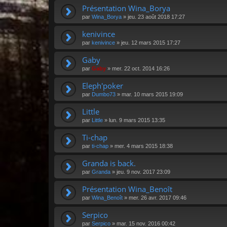
Présentation Wina_Borya
par
Wina_Borya
»
jeu. 23 août 2018 17:27
kenivince
par
kenivince
»
jeu. 12 mars 2015 17:27
Gaby
par
Gaby
»
mer. 22 oct. 2014 16:26
Eleph'poker
par
Dumbo73
»
mar. 10 mars 2015 19:09
Little
par
Little
»
lun. 9 mars 2015 13:35
Ti-chap
par
ti-chap
»
mer. 4 mars 2015 18:38
Granda is back.
par
Granda
»
jeu. 9 nov. 2017 23:09
Présentation Wina_Benoît
par
Wina_Benoît
»
mer. 26 avr. 2017 09:46
Serpico
par
Serpico
»
mar. 15 nov. 2016 00:42