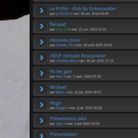
Le PUSH - club du Grésivaudan
par
Le PUSH
»
mer. 26 oct. 2016 08:09
Renaud
par
tren_73
»
mer. 21 oct. 2015 21:11
nouveau jouer
par
Claudio_69
»
mer. 20 août 2025 10:53
ABCP Amicale Beaujolaise
par
christian.abcp
»
jeu. 30 juil. 2015 17:13
Yo les gars
par
Herri
»
lun. 2 sept. 2024 07:39
Mickael
par
MikaL
»
lun. 22 juil. 2024 06:07
Hugo
par
Huggo
»
mar. 9 juil. 2024 06:59
Présentation Jake
par
Jake
»
mar. 4 juin 2024 14:03
Présentation