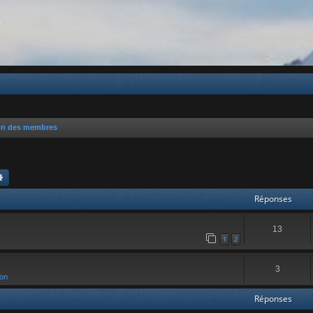
b
on des membres
chercher
Recherche avancée
Réponses
13
1
2
3
ion
Réponses