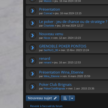
par
Manon
»
jeu. 16 mai 2024 19:34
Présentation
par
Conrad
»
jeu. 16 mai 2024 13:15
Le poker : jeu de chance ou de stratégie ?
par
Charlotte
»
jeu. 16 mai 2024 12:17
Nouveau venu
par
Nicos
»
ven. 12 avr. 2024 13:23
GRENOBLE POKER PONTOIS
par
SerPicO_38
»
mer. 15 févr. 2023 13:24
renard
par
renard
»
jeu. 16 avr. 2015 12:53
Présentation Wina_Etienne
par
Wina_Etienne
»
ven. 6 mars 2020 15:59
Poker Club Brignais
par
PokerClubBrignais
»
mer. 1 avr. 2015 23:36
Nouveau sujet
Revenir à l’accueil du forum