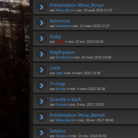
Présentation Wina_Borya
par
Wina_Borya
»
jeu. 23 août 2018 17:27
kenivince
par
kenivince
»
jeu. 12 mars 2015 17:27
Gaby
par
Gaby
»
mer. 22 oct. 2014 16:26
Eleph'poker
par
Dumbo73
»
mar. 10 mars 2015 19:09
Little
par
Little
»
lun. 9 mars 2015 13:35
Ti-chap
par
ti-chap
»
mer. 4 mars 2015 18:38
Granda is back.
par
Granda
»
jeu. 9 nov. 2017 23:09
Présentation Wina_Benoît
par
Wina_Benoît
»
mer. 26 avr. 2017 09:46
Serpico
par
Serpico
»
mar. 15 nov. 2016 00:42