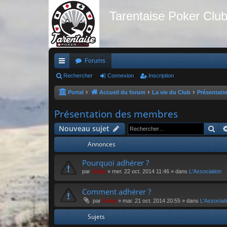
Tarentaise Poker Clu
Forums
ac
Rechercher
Connexion
Inscription
co
Portal
Accueil du forum
La vie du Club
Présentati
ur
Présentation des membres
ci
Re
Nouveau sujet
s
Annonces
Pourquoi adhérer ?
par
Gaby
»
mer. 22 oct. 2014 11:46
» dans
L'Association
Comment adhérer ?
par
Gaby
»
mar. 21 oct. 2014 20:55
» dans
L'Associat
Sujets