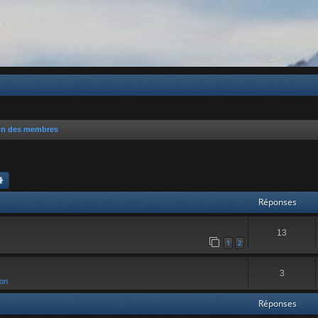
b
on des membres
chercher
Recherche avancée
Réponses
13
1
2
3
ion
Réponses