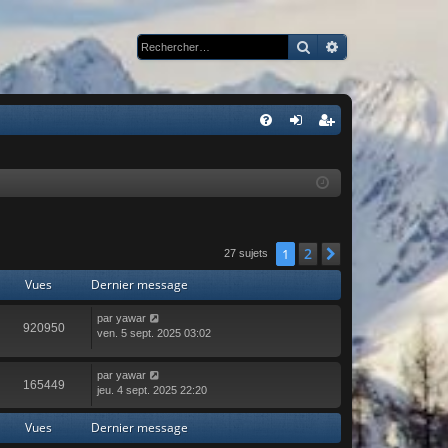
Rechercher
Recherche avan
R
FA
on
ns
Q
ne
cri
xi
pti
on
on
2
1
Suivant
27 sujets
Vues
Dernier message
par
yawar
920950
ven. 5 sept. 2025 03:02
par
yawar
165449
jeu. 4 sept. 2025 22:20
Vues
Dernier message