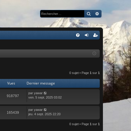
Rechercher
Recherche avan
R
FA
on
ns
Q
ne
cri
xi
pti
on
on
0 sujet • Page
1
sur
1
Vues
Dernier message
par
yawar
918797
ven. 5 sept. 2025 03:02
par
yawar
165439
jeu. 4 sept. 2025 22:20
0 sujet • Page
1
sur
1