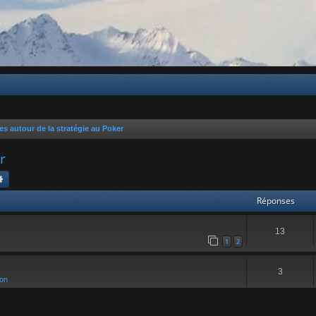
b
les autour de la stratégie au Poker
r
chercher
Recherche avancée
Réponses
13
1
2
3
ion