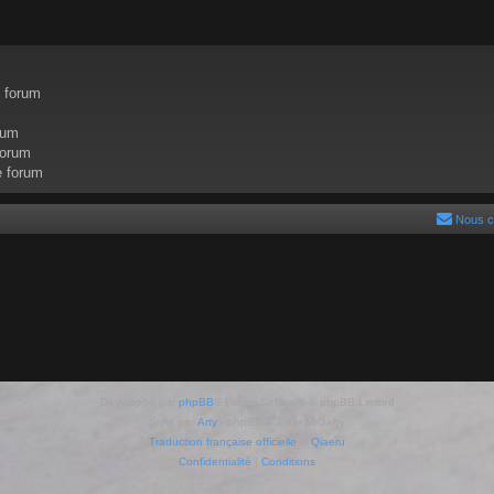
e forum
rum
forum
e forum
Nous c
Développé par
phpBB
® Forum Software © phpBB Limited
Style par
Arty
- phpBB 3.3 par MrGaby
Traduction française officielle
©
Qiaeru
Confidentialité
|
Conditions