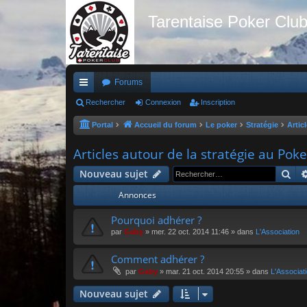
Tarentaise Poker Clu
Forums
ac
Rechercher
Connexion
Inscription
co
Portal
Accueil du forum
Le poker
Stratégie
Artic
ur
Articles autour de la stratégie au Poke
ci
Re
Nouveau sujet
s
Annonces
Pourquoi adhérer ?
par
Gaby
»
mer. 22 oct. 2014 11:46
» dans
L'Association
Comment adhérer ?
par
Gaby
»
mar. 21 oct. 2014 20:55
» dans
L'Associat
Nouveau sujet