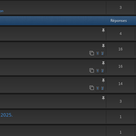
3
ion
Réponses
4
16
1
2
16
1
2
14
1
2
3
 2025.
1
1