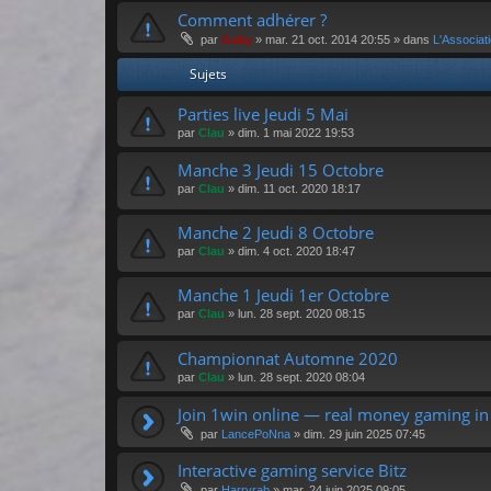
Comment adhérer ?
par
Gaby
»
mar. 21 oct. 2014 20:55
» dans
L'Associat
Sujets
Parties live Jeudi 5 Mai
par
Clau
»
dim. 1 mai 2022 19:53
Manche 3 Jeudi 15 Octobre
par
Clau
»
dim. 11 oct. 2020 18:17
Manche 2 Jeudi 8 Octobre
par
Clau
»
dim. 4 oct. 2020 18:47
Manche 1 Jeudi 1er Octobre
par
Clau
»
lun. 28 sept. 2020 08:15
Championnat Automne 2020
par
Clau
»
lun. 28 sept. 2020 08:04
Join 1win online — real money gaming in
par
LancePoNna
»
dim. 29 juin 2025 07:45
Interactive gaming service Bitz
par
Harryrab
»
mar. 24 juin 2025 09:05