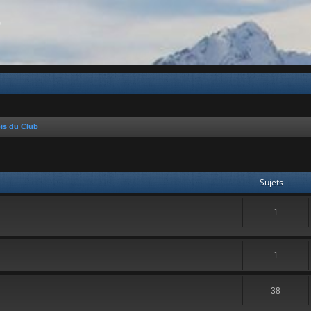
b
is du Club
Sujets
1
1
38