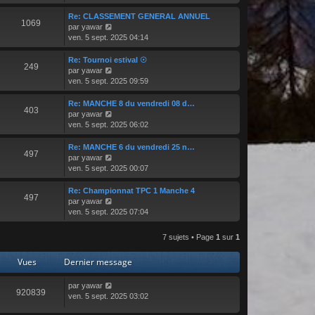
n
e
s
Re: CLASSEMENT GENERAL ANNUEL
d
1069
u
C
par
yawar
e
l
o
ven. 5 sept. 2025 04:14
r
t
n
n
e
s
Re: Tournoi estival ☉
i
249
r
u
C
par
yawar
e
l
l
o
ven. 5 sept. 2025 09:59
r
e
t
n
m
d
e
s
Re: MANCHE 8 du vendredi 08 d…
e
e
403
r
u
C
par
yawar
s
r
l
l
o
ven. 5 sept. 2025 06:02
s
n
e
t
n
a
i
d
e
s
g
Re: MANCHE 6 du vendredi 25 n…
e
e
497
r
u
e
C
par
yawar
r
r
l
l
o
ven. 5 sept. 2025 00:07
m
n
e
t
n
e
i
d
e
s
Re: Championnat TPC 1 Manche 4
s
e
e
497
r
u
C
par
yawar
s
r
r
l
l
o
ven. 5 sept. 2025 07:04
a
m
n
e
t
n
g
e
i
d
e
s
e
s
7 sujets • Page
1
sur
1
e
e
r
u
s
r
r
l
l
a
m
Vues
Dernier message
n
e
t
g
e
i
d
e
e
s
e
e
r
par
yawar
s
920839
r
r
l
ven. 5 sept. 2025 03:02
a
m
n
e
g
e