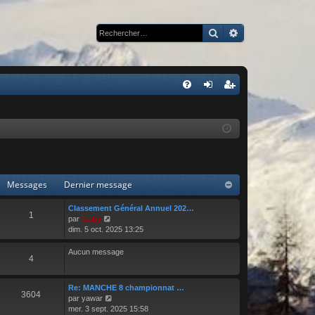
Rechercher
Recherche avan
R
FA
on
ns
Q
ne
cri
xi
pti
on
on
Messages
Dernier message
Classement Général Annuel 202…
1
C
par
Gaby
o
dim. 5 oct. 2025 13:25
n
s
Aucun message
4
u
l
t
Re: MANCHE 8 championnat …
e
3604
C
par
yawar
r
o
mer. 3 sept. 2025 15:58
l