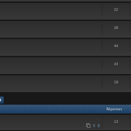
22
28
44
43
19
chercher
Recherche avancée
Réponses
13
1
2