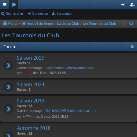
ac
Rechercher
or
Connexion
Inscription
on
ns
co
u
ne
cri
Portal
Accueil du forum
La vie du Club
Les Tournois du Club
R
e
ur
m
xi
pti
Les Tournois du Club
c
ci
s
on
on
h
Forum
s
e
Saison 2025
r
Sujets :
1
c
Dernier message :
Classement Général Annuel 202…
h
par
Gaby
, dim. 5 oct. 2025 13:25
e
Saison 2024
r
Sujets :
1
Saison 2019
Sujets :
38
Dernier message :
Re: MANCHE 8 championnat …
yawar
par
, mer. 3 sept. 2025 15:58
Automne 2018
Sujets :
22