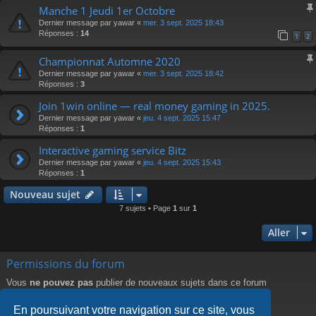
Manche 1 Jeudi 1er Octobre
Dernier message par
yawar
«
mer. 3 sept. 2025 18:43
Réponses :
14
1
2
Championnat Automne 2020
Dernier message par
yawar
«
mer. 3 sept. 2025 18:42
Réponses :
3
Join 1win online — real money gaming in 2025.
Dernier message par
yawar
«
jeu. 4 sept. 2025 15:47
Réponses :
1
Interactive gaming service Bitz
Dernier message par
yawar
«
jeu. 4 sept. 2025 15:43
Réponses :
1
Nouveau sujet
7 sujets • Page
1
sur
1
Aller
Permissions du forum
Vous
ne pouvez pas
publier de nouveaux sujets dans ce forum
Vous
ne pouvez pas
répondre aux sujets dans ce forum
Vous
ne pouvez pas
modifier vos messages dans ce forum
En poursuivant votre navigation sur ce site, vous