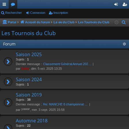
ac
Rechercher
or
Connexion
Inscription
on
ns
co
u
ne
cri
Portal
Accueil du forum
La vie du Club
Les Tournois du Club
R
e
ur
m
xi
pti
Les Tournois du Club
c
ci
s
on
on
h
Forum
s
e
Saison 2025
r
Sujets :
1
c
Dernier message :
Classement Général Annuel 202…
h
par
Gaby
, dim. 5 oct. 2025 13:25
e
Saison 2024
r
Sujets :
1
Saison 2019
Sujets :
38
Dernier message :
Re: MANCHE 8 championnat …
yawar
par
, mer. 3 sept. 2025 15:58
Automne 2018
Sujets :
22