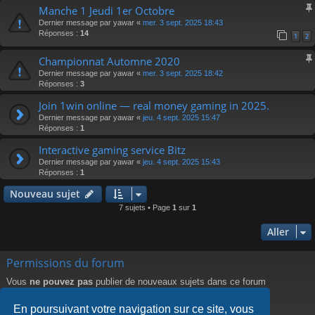
Manche 1 Jeudi 1er Octobre
Dernier message par
yawar
«
mer. 3 sept. 2025 18:43
Réponses :
14
1
2
Championnat Automne 2020
Dernier message par
yawar
«
mer. 3 sept. 2025 18:42
Réponses :
3
Join 1win online — real money gaming in 2025.
Dernier message par
yawar
«
jeu. 4 sept. 2025 15:47
Réponses :
1
Interactive gaming service Bitz
Dernier message par
yawar
«
jeu. 4 sept. 2025 15:43
Réponses :
1
Nouveau sujet
7 sujets • Page
1
sur
1
Aller
Permissions du forum
Vous
ne pouvez pas
publier de nouveaux sujets dans ce forum
Vous
ne pouvez pas
répondre aux sujets dans ce forum
Vous
ne pouvez pas
modifier vos messages dans ce forum
En poursuivant votre navigation sur ce site, vous