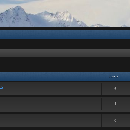
b
Sujets
ts
6
4
er
0