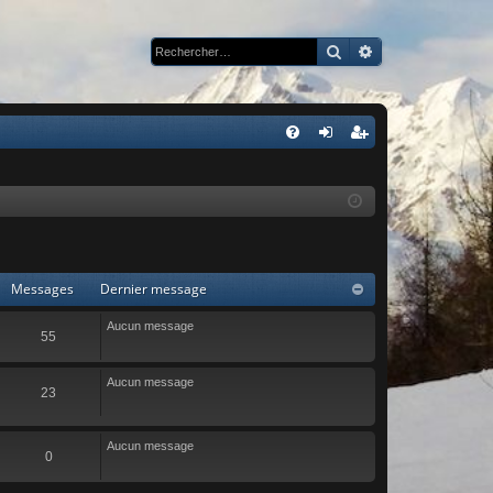
Rechercher
Recherche avan
R
FA
on
ns
Q
ne
cri
xi
pti
on
on
Messages
Dernier message
Aucun message
55
Aucun message
23
Aucun message
0