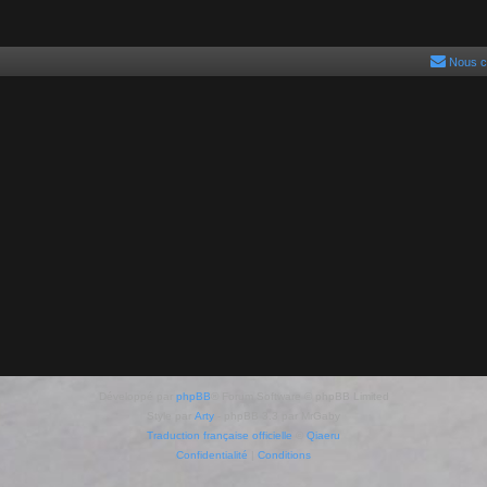
Nous c
Développé par
phpBB
® Forum Software © phpBB Limited
Style par
Arty
- phpBB 3.3 par MrGaby
Traduction française officielle
©
Qiaeru
Confidentialité
|
Conditions