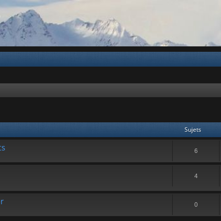
b
Sujets
ts
6
4
er
0