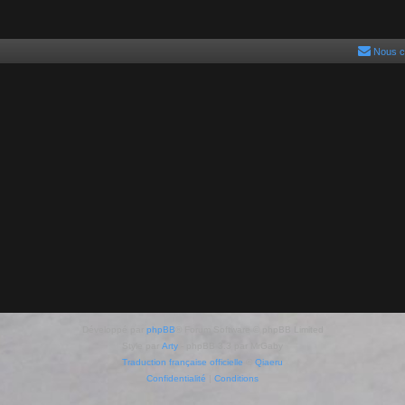
Nous c
Développé par
phpBB
® Forum Software © phpBB Limited
Style par
Arty
- phpBB 3.3 par MrGaby
Traduction française officielle
©
Qiaeru
Confidentialité
|
Conditions