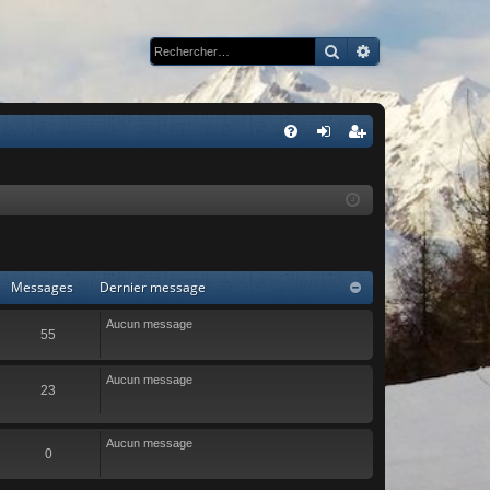
Rechercher
Recherche avan
R
FA
on
ns
Q
ne
cri
xi
pti
on
on
Messages
Dernier message
Aucun message
55
Aucun message
23
Aucun message
0