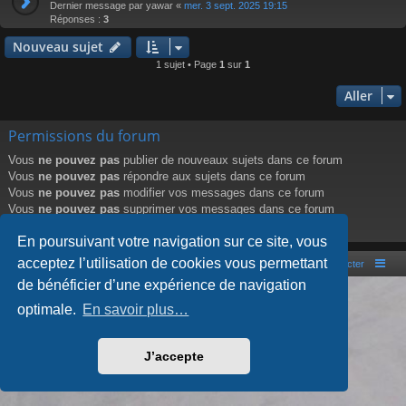
Dernier message par
yawar
«
mer. 3 sept. 2025 19:15
Réponses :
3
Nouveau sujet
1 sujet • Page
1
sur
1
Aller
Permissions du forum
Vous
ne pouvez pas
publier de nouveaux sujets dans ce forum
Vous
ne pouvez pas
répondre aux sujets dans ce forum
Vous
ne pouvez pas
modifier vos messages dans ce forum
Vous
ne pouvez pas
supprimer vos messages dans ce forum
Vous
ne pouvez pas
transférer de pièces jointes dans ce forum
En poursuivant votre navigation sur ce site, vous
acceptez l’utilisation de cookies vous permettant
Portal
Accueil du forum
Nous contacter
de bénéficier d’une expérience de navigation
Développé par
phpBB
® Forum Software © phpBB Limited
optimale.
En savoir plus…
Style par
Arty
- phpBB 3.3 par MrGaby
Traduction française officielle
©
Qiaeru
Confidentialité
|
Conditions
J’accepte