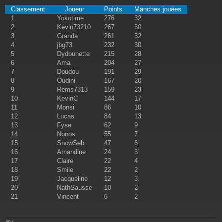
Classement
Joueur
Points
Manches jouées
1
Yokotime
276
32
2
Kevin73210
267
30
3
Granda
261
32
4
jbg73
232
30
5
Dydounette
215
28
6
Ama
204
27
7
Doudou
191
29
8
Oudini
167
20
9
Rems7313
159
23
10
KevinC
144
17
11
Monsi
86
10
12
Lucas
84
13
13
Fyse
62
9
14
Nonos
55
7
15
SnowSeb
47
6
16
Amandine
24
3
17
Claire
22
4
18
Smile
22
2
19
Jacqueline
12
3
20
NathSausse
10
2
21
Vincent
6
2