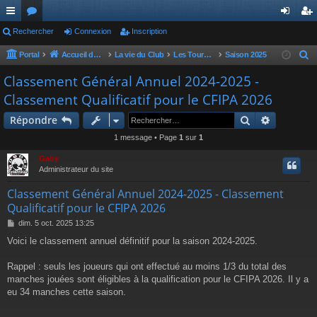
ac
Rechercher
or
Connexion
Inscription
on
ns
co
u
ne
cri
Portal
Accueil du forum
La vie du Club
Les Tournois du Club
Saison 2025
R
e
ur
m
xi
pti
Classement Général Annuel 2024-2025 -
c
Classement Qualificatif pour le CFIPA 2026
ci
s
on
on
h
s
Rechercher
Recherch
e
Répondre
r
1 message • Page
1
sur
1
c
Gaby
h
Administrateur du site
e
Classement Général Annuel 2024-2025 - Classement
r
Qualificatif pour le CFIPA 2026
M
dim. 5 oct. 2025 13:25
e
Voici le classement annuel définitif pour la saison 2024-2025.
s
s
a
Rappel : seuls les joueurs qui ont effectué au moins 1/3 du total des
g
manches jouées sont éligibles à la qualification pour le CFIPA 2026. Il y a
e
eu 34 manches cette saison.