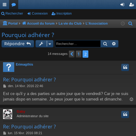
ac
Rechercher
or
Connexion
Inscription
on
ns
co
u
ne
cri
Portal
Accueil du forum
La vie du Club
L'Association
R
e
ur
m
xi
pti
Pourquoi adhérer ?
c
ci
s
on
on
Rechercher
Recherch
Répondre
h
s
e
1
Précédent
2
14 messages
r
c
Erimagthis
h
e
Re: Pourquoi adhérer ?
r
M
dim. 14 févr. 2016 22:46
e
Est ce qu'il y a des parties un autre jour que le vendredi? Car je ne suis
s
jamais dispo en semaine. Je peux jouer que le samedi et dimanche.
s
a
g
Gaby
e
t
Administrateur du site
Re: Pourquoi adhérer ?
M
lun. 15 févr. 2016 08:21