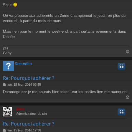
e
Salut
s
s
a
On va proposé aux adhérents un 2ème championnat le jeudi, en plus du
g
vendredi, à partir du mois de mars.
e
Mais rien pour le moment le week-end, à part certains évènements dans
l'année.
@+
Gaby
Erimagthis
t
Re: Pourquoi adhérer ?
M
lun. 15 févr. 2016 09:55
e
Dommage car je me saurais bien inscrit car les parties live me manquent.
s
s
a
g
Gaby
e
t
Administrateur du site
Re: Pourquoi adhérer ?
M
lun. 15 févr. 2016 12:30